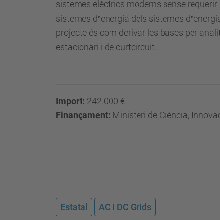
sistemes elèctrics moderns sense requerir
sistemes d‟energia dels sistemes d‟energia
projecte és com derivar les bases per anali
estacionari i de curtcircuit.
Import:
242.000 €
Finançament:
Ministeri de Ciència, Innova
Estatal
AC I DC Grids