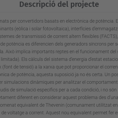
Descripció del projecte
ats per convertidors basats en electrònica de potència. 
nants (eòlica i solar fotovoltaica), interfícies d'emmaga
istemes de transmissió de corrent altern flexibles (FACTS),
 de potència es diferencien dels generadors síncrons per 
a. Això implica importants reptes en el funcionament del 
t limitada). Els càlculs del sistema d'energia d'estat estacio
font de tensió) a la xarxa que pot proporcionar el corrent n
ònica de potència, aquesta suposició ja no és certa. Un p
fer simulacions dinàmiques per analitzar el comportament 
estudis de simulació específics per a cada condició, i no són
ment diferent en considerar aquest problema des d'una p
'anomenat equivalent de Thevenin (comunament utilitzat en
e voltatge a corrent. Aquest nou equivalent permet fer est