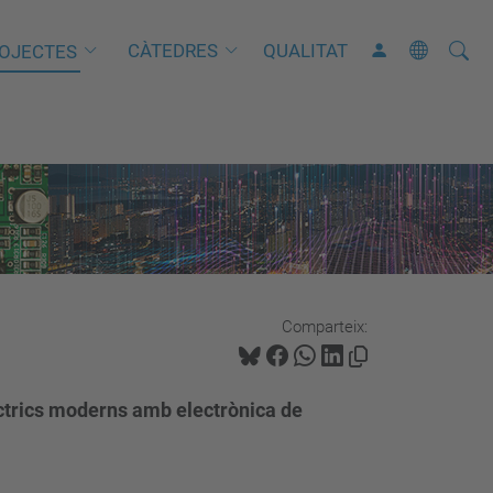
Cerca
C
CÀTEDRES
QUALITAT
OJECTES
e
r
c
a
a
v
a
n
Comparteix:
ç
a
d
lèctrics moderns amb electrònica de
a
…