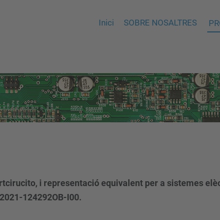
Inici
SOBRE NOSALTRES
PR
rtcirucito, i representació equivalent per a sistemes e
ID2021-124292OB-I00.