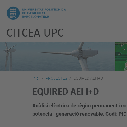
CITCEA UPC
Inici
PROJECTES
EQUIRED AEI I+D
EQUIRED AEI I+D
Anàlisi elèctrica de règim permanent i cu
potència i generació renovable. Codi: P