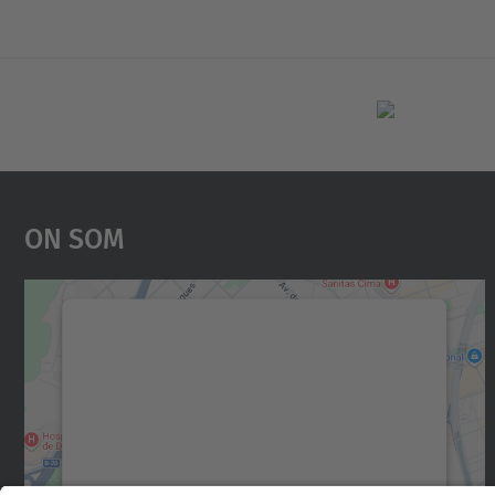
On Som
Necessitem el vostre consentiment
per carregar el servei Google Maps!
Utilitzem un servei de tercers per incrustar
contingut del mapa que pugui recollir dades
sobre la vostra activitat. Reviseu-ne els
detalls i accepteu el servei per veure el mapa.