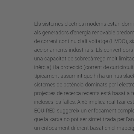
Els sistemes elèctrics moderns estan domin
als generadors d'energia renovable predomi
de corrent continu d'alt voltatge (HVDC), s
accionaments industrials. Els convertidors
una capacitat de sobrecàrrega molt limitad
inèrcia) i la protecció (corrent de curtcircui
típicament assumint que hi ha un nus slack (
sistemes de potència dominats per l'electr
projectes de recerca recents està basat a 
incloses les falles. Això implica realitzar 
EQUIRED suggereix un enfocament completa
que la xarxa no pot ser sintetitzada per l
un enfocament diferent basat en el mapeig d