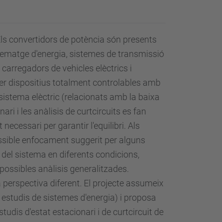
Els convertidors de potència són presents
tzematge d'energia, sistemes de transmissió
 carregadors de vehicles elèctrics i
ser dispositius totalment controlables amb
sistema elèctric (relacionats amb la baixa
nari i les anàlisis de curtcircuits es fan
ecessari per garantir l'equilibri. Als
ossible enfocament suggerit per alguns
del sistema en diferents condicions,
 possibles anàlisis generalitzades.
erspectiva diferent. El projecte assumeix
 estudis de sistemes d'energia) i proposa
udis d'estat estacionari i de curtcircuit de