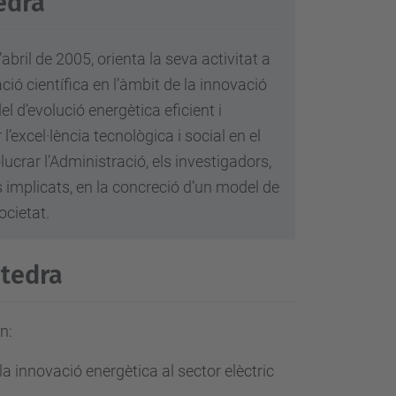
edra
bril de 2005, orienta la seva activitat a
ació científica en l’àmbit de la innovació
el d’evolució energètica eficient i
l’excel·lència tecnològica i social en el
lucrar l’Administració, els investigadors,
als implicats, en la concreció d’un model de
societat.
àtedra
n:
la innovació energètica al sector elèctric