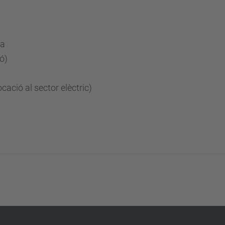
ca
ió)
ació al sector elèctric)