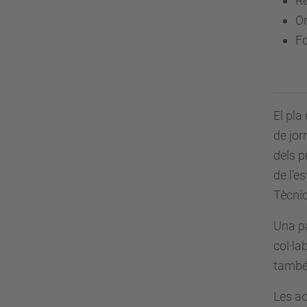
Re
Or
Fo
El pla
de jor
dels p
de l'e
Tècnic
Una pa
col·la
també
Les ac