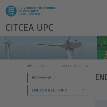
CITCEA UPC
Inici
CÀTEDRES
ENDESA RED - UPC
EN
N
ESTABANELL
a
ENDESA RED - UPC
v
e