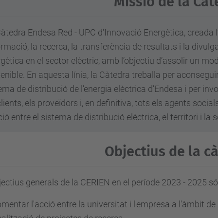
Missió de la Càt
àtedra Endesa Red - UPC d'Innovació Energètica, creada l’a
ormació, la recerca, la transferència de resultats i la divulg
gètica en el sector elèctric, amb l’objectiu d’assolir un mod
enible. En aquesta línia, la Càtedra treballa per aconseguir 
ema de distribució de l’energia elèctrica d’Endesa i per invo
clients, els proveïdors i, en definitiva, tots els agents soci
ció entre el sistema de distribució elèctrica, el territori i la 
Objectius de la c
jectius generals de la CERIEN en el període 2023 - 2025 só
mentar l'acció entre la universitat i l'empresa a l'àmbit de 