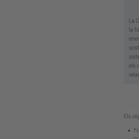
g
a
La C
c
la f
i
ener
ó
sost
sist
els 
rela
Els ob
Fo