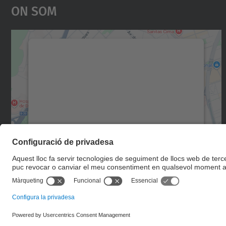
On Som
Necessitem el vostre consentiment
per carregar el servei Google Maps!
Utilitzem un servei de tercers per incrustar
contingut del mapa que pugui recollir dades
sobre la vostra activitat. Reviseu-ne els
detalls i accepteu el servei per veure el mapa.
Més Informació
Accepta
powered by
Usercentrics Consent
Management Platform
© UPC