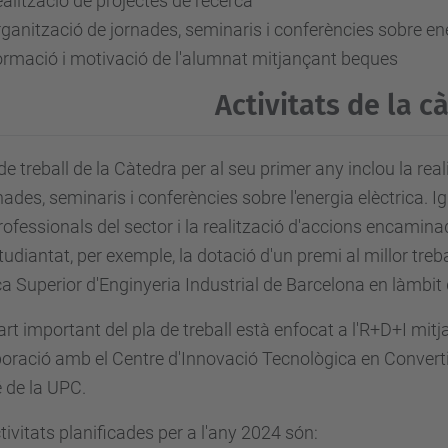
alització de projectes de recerca
ganització de jornades, seminaris i conferències sobre ene
rmació i motivació de l'alumnat mitjançant beques
Activitats de la c
 de treball de la Càtedra per al seu primer any inclou la real
nades, seminaris i conferències sobre l'energia elèctrica.
rofessionals del sector i la realització d'accions encamin
studiantat, per exemple, la dotació d'un premi al millor treba
a Superior d'Enginyeria Industrial de Barcelona en làmbit d
rt important del pla de treball està enfocat a l'R+D+I mitj
boració amb el Centre d'Innovació Tecnològica en Convert
 de la UPC.
tivitats planificades per a l'any 2024 són: