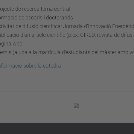
ojecte de recerca tema central
rmació de becaris i doctorands
tivitat de difusió científica: Jornada d'Innovació Energèti
blicació d'un article científic (p.ex. CIRED, revista de difus
àgina web
emis (ajuda a la matrícula d'estudiants del màster amb voc
formació sobre la càtedra