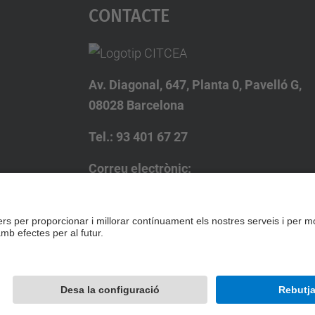
Contacte
Av. Diagonal, 647, Planta 0, Pavelló G,
08028 Barcelona
Tel.: 93 401 67 27
Correu electrònic:
citcea@citcea.upc.edu
Formulari de contacte
Desenvolupat amb
Mapa del lloc