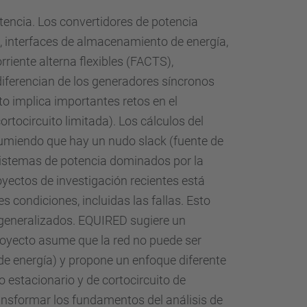
d
encia. Los convertidores de potencia
a
), interfaces de almacenamiento de energía,
…
riente alterna flexibles (FACTS),
diferencian de los generadores síncronos
o implica importantes retos en el
ortocircuito limitada). Los cálculos del
asumiendo que hay un nudo slack (fuente de
s sistemas de potencia dominados por la
oyectos de investigación recientes está
 condiciones, incluidas las fallas. Esto
s generalizados. EQUIRED sugiere un
royecto asume que la red no puede ser
de energía) y propone un enfoque diferente
o estacionario y de cortocircuito de
ansformar los fundamentos del análisis de