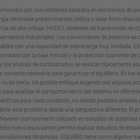
minados por convertidores basados en electrónica de pot
gía renovable predominantes (eólica y solar fotovoltaica
nua de alto voltaje (HVDC), sistemas de transmisión de cor
namientos industriales. Los convertidores de potencia se 
lables con una capacidad de sobrecarga muy limitada. Est
onados con la baja inercia) y la protección (corriente de c
y los análisis de cortocircuitos se realizan típicamente 
a corriente necesaria para garantizar el equilibrio. En lo
a no es cierta. Un posible enfoque sugerido por algunos pr
para analizar el comportamiento del sistema en diferentes
pecíficos para cada condición, no siendo posibles análisi
erar este problema desde una perspectiva diferente. El p
 Thevenin (comúnmente utilizado en estudios de sistemas 
Este nuevo equivalente permite realizar estudios de estad
 simulaciones dinámicas. EQUIRED tiene como objetivo tr