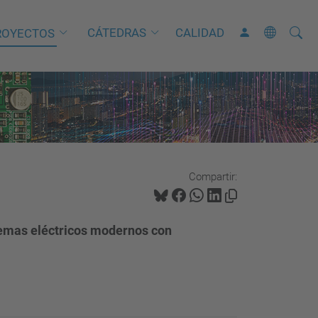
Busca
B
CÁTEDRAS
CALIDAD
ROYECTOS
ú
s
q
u
e
d
a
Compartir:
A
v
stemas eléctricos modernos con
a
n
z
a