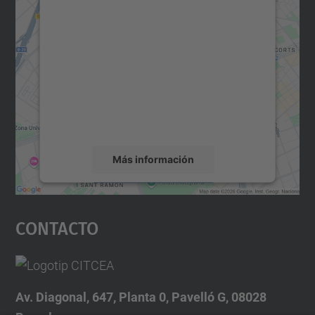
Necesitamos su consentimiento
para cargar el servicio Google
Maps.
Utilizamos un servicio de terceros para
incrustar contenido de mapas que puede
recopilar datos sobre su actividad. Le
rogamos que revise los detalles y acepte el
servicio para ver este mapa.
Más información
Aceptar
Contacto
powered by
Usercentrics Consent
Management Platform
Av. Diagonal, 647, Planta 0, Pavelló G, 08028